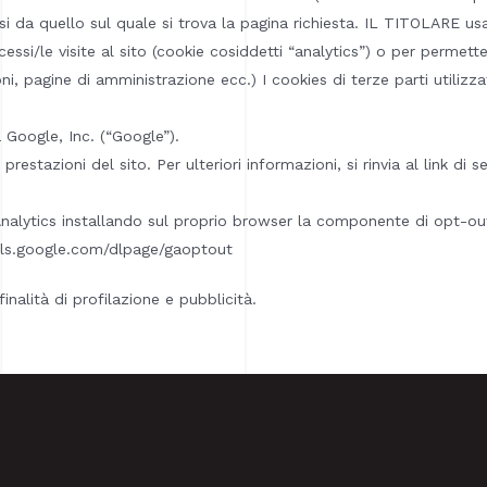
i da quello sul quale si trova la pagina richiesta. IL TITOLARE usa
ssi/le visite al sito (cookie cosiddetti “analytics”) o per permetter
ni, pagine di amministrazione ecc.) I cookies di terze parti utilizza
a Google, Inc. (“Google”).
restazioni del sito. Per ulteriori informazioni, si rinvia al link di s
Analytics installando sul proprio browser la componente di opt-out 
/tools.google.com/dlpage/gaoptout
finalità di profilazione e pubblicità.