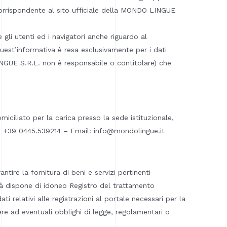
corrispondente al sito ufficiale della MONDO LINGUE
gli utenti ed i navigatori anche riguardo al
Quest’informativa è resa esclusivamente per i dati
INGUE S.R.L. non è responsabile o contitolare) che
iliato per la carica presso la sede istituzionale,
no: +39 0445.539214 – Email: info@mondolingue.it
tire la fornitura di beni e servizi pertinenti
età dispone di idoneo Registro del trattamento
ti relativi alle registrazioni al portale necessari per la
e ad eventuali obblighi di legge, regolamentari o