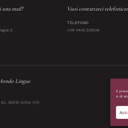
i una mail?
Vuoi contattarci telefonic
TELEFONO
gue.it
+39 0445.539214
 Mondo Lingue
Il pres
e di an
 42, 36015 Schio (VI)
Acc