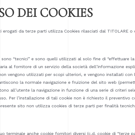
SO DEI COOKIES
i erogati da terze parti utilizza Cookies rilasciati dal TITOLARE o 
ono “tecnici” e sono quelli utilizzati al solo fine di “effettuare 
ia al fornitore di un servizio della società dell’informazione espl
i non vengono utilizzati per scopi ulteriori, e vengono installati c
rantiscono la normale navigazione e fruizione del sito web (permet
no all’utente la navigazione in funzione di una serie di criteri sele
tesso. Per l’installazione di tali cookie non è richiesto il preventiv
presente sito non utilizza cookies di terze parti per finalità tecniche
uo terminale anche cookie fornitori diversi (c.d. cookie di “terze p