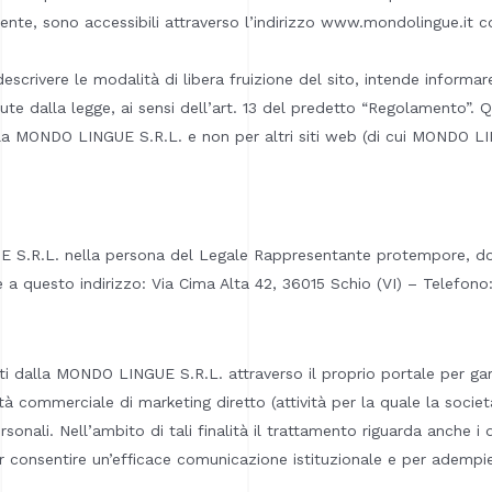
nente, sono accessibili attraverso l’indirizzo www.mondolingue.it 
rivere le modalità di libera fruizione del sito, intende informare 
iute dalla legge, ai sensi dell’art. 13 del predetto “Regolamento”. 
della MONDO LINGUE S.R.L. e non per altri siti web (di cui MONDO L
 S.R.L. nella persona del Legale Rappresentante protempore, domic
le a questo indirizzo: Via Cima Alta 42, 36015 Schio (VI) – Telefo
ti dalla MONDO LINGUE S.R.L. attraverso il proprio portale per garan
ità commerciale di marketing diretto (attività per la quale la soci
sonali. Nell’ambito di tali finalità il trattamento riguarda anche i da
consentire un’efficace comunicazione istituzionale e per adempier