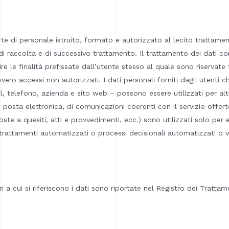
rte di personale istruito, formato e autorizzato al lecito trattament
di raccolta e di successivo trattamento. Il trattamento dei dati co
 le finalità prefissate dall’utente stesso al quale sono riservate 
ovvero accessi non autorizzati. I dati personali forniti dagli utenti ch
telefono, azienda e sito web – possono essere utilizzati per altr
osta elettronica, di comunicazioni coerenti con il servizio offerto 
te a quesiti, atti e provvedimenti, ecc.) sono utilizzati solo per es
attamenti automatizzati o processi decisionali automatizzati o volti
ari a cui si riferiscono i dati sono riportate nel Registro dei Tra