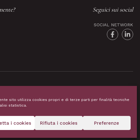
amente?
Seguici sui social
SOCIAL NETWORK
Privacy policy e cookies
P. IVA e C.F. 03502830247
ente sito utilizza cookies propri e di terze parti per finalità tecniche
© 2021 Mondo Lingue S.R.L. | Tutti i diritti sono riservati
alisi statistica.
etta i cookies
Rifiuta i cookies
Preferenze